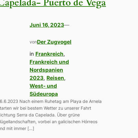
Capelada- Puerto de Vega
Juni 16, 2023
—
Der Zugvogel
von
in
Frankreich
, 
Frankreich und
Nordspanien
2023
, 
Reisen
, 
West- und
Südeuropa
6.6.2023 Nach einem Ruhetag am Playa de Arnela
tarten wir bei bestem Wetter zu unserer Fahrt
ichtung Serra da Capelada. Über grüne
ügellandschaften, vorbei an galicischen Hórreos
nd mit immer […]