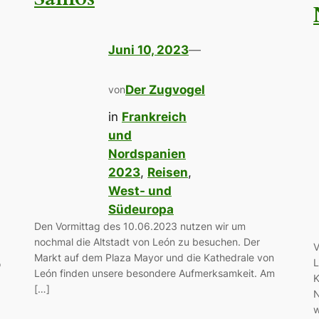
Juni 10, 2023
—
Der Zugvogel
von
in
Frankreich
und
Nordspanien
2023
, 
Reisen
, 
West- und
Südeuropa
Den Vormittag des 10.06.2023 nutzen wir um
nochmal die Altstadt von León zu besuchen. Der
V
Markt auf dem Plaza Mayor und die Kathedrale von
L
o
León finden unsere besondere Aufmerksamkeit. Am
K
[…]
N
w