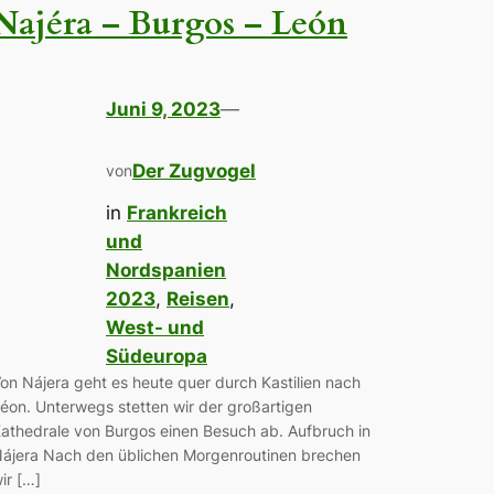
Najéra – Burgos – León
Juni 9, 2023
—
Der Zugvogel
von
in
Frankreich
und
Nordspanien
2023
, 
Reisen
, 
West- und
Südeuropa
on Nájera geht es heute quer durch Kastilien nach
éon. Unterwegs stetten wir der großartigen
athedrale von Burgos einen Besuch ab. Aufbruch in
ájera Nach den üblichen Morgenroutinen brechen
ir […]