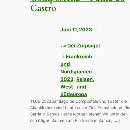
Castro
Juni 11, 2023
—
Der Zugvogel
von
in
Frankreich
und
Nordspanien
2023
, 
Reisen
, 
West- und
Südeuropa
11.06.2023Santiago de Compostela und später die
Atlantikküste sind heute unser Ziel. Frühstück am Rí
Sarria in Samos Heute Morgen stehen wir unter den
schattigen Bäumen am Río Sarria in Samos, […]