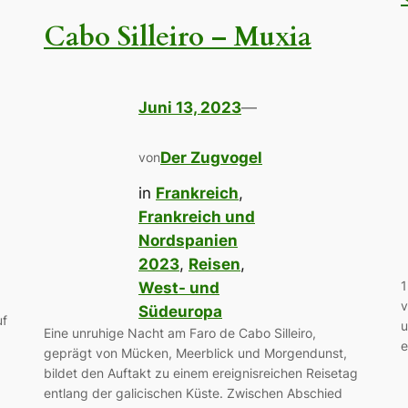
Cabo Silleiro – Muxia
Juni 13, 2023
—
Der Zugvogel
von
in
Frankreich
, 
Frankreich und
Nordspanien
2023
, 
Reisen
, 
1
West- und
v
Südeuropa
uf
u
Eine unruhige Nacht am Faro de Cabo Silleiro,
e
geprägt von Mücken, Meerblick und Morgendunst,
bildet den Auftakt zu einem ereignisreichen Reisetag
entlang der galicischen Küste. Zwischen Abschied