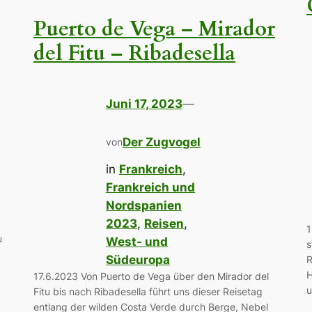
Puerto de Vega – Mirador
del Fitu – Ribadesella
Juni 17, 2023
—
Der Zugvogel
von
in
Frankreich
, 
Frankreich und
Nordspanien
2023
, 
Reisen
, 
1
u
West- und
s
Südeuropa
R
H
17.6.2023 Von Puerto de Vega über den Mirador del
u
Fitu bis nach Ribadesella führt uns dieser Reisetag
entlang der wilden Costa Verde durch Berge, Nebel