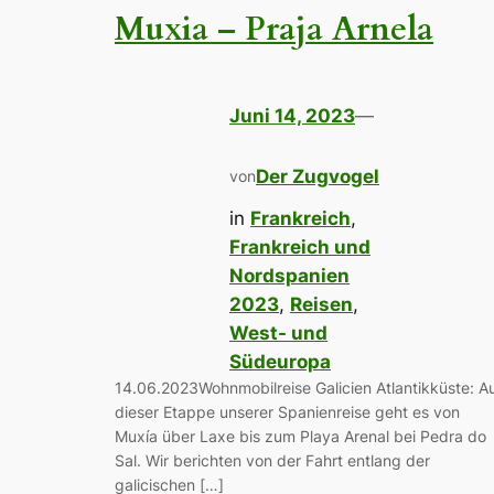
Muxia – Praja Arnela
Juni 14, 2023
—
Der Zugvogel
von
in
Frankreich
, 
Frankreich und
Nordspanien
2023
, 
Reisen
, 
West- und
Südeuropa
14.06.2023Wohnmobilreise Galicien Atlantikküste: A
dieser Etappe unserer Spanienreise geht es von
Muxía über Laxe bis zum Playa Arenal bei Pedra do
Sal. Wir berichten von der Fahrt entlang der
galicischen […]