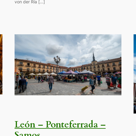
von der Ría […]
León – Ponteferrada –
Samos