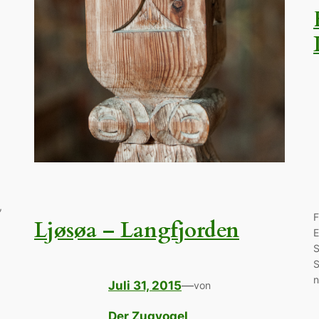
,
F
Ljøsøa – Langfjorden
E
S
S
n
Juli 31, 2015
—
von
Der Zugvogel