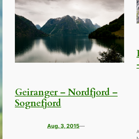
Geiranger – Nordfjord –
Sognefjord
Aug. 3, 2015
—
A
M