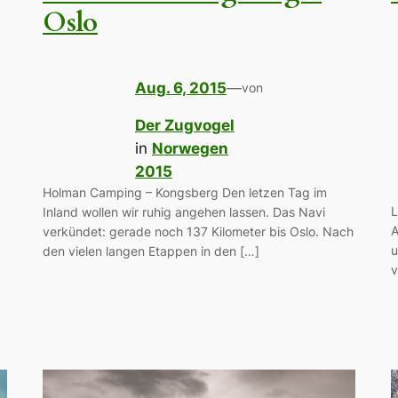
Oslo
Aug. 6, 2015
—
von
Der Zugvogel
in
Norwegen
2015
Holman Camping – Kongsberg Den letzen Tag im
L
Inland wollen wir ruhig angehen lassen. Das Navi
A
verkündet: gerade noch 137 Kilometer bis Oslo. Nach
u
den vielen langen Etappen in den […]
v