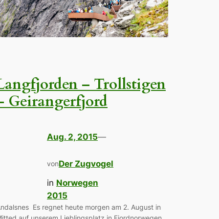
Langfjorden – Trollstigen
– Geirangerfjord
Aug. 2, 2015
—
Der Zugvogel
von
in
Norwegen
2015
ndalsnes Es regnet heute morgen am 2. August in
itted auf unserem Lieblingsplatz in Fjordnorwegen.