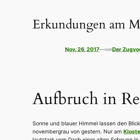
Erkundungen am Ma
Nov. 26, 2017
—
Der Zugvo
von
Aufbruch in Re
Sonne und blauer Himmel lassen den Blick 
novembergrau von gestern. Nur am
Klost
lautstark vom Dach einer alten Scheune i