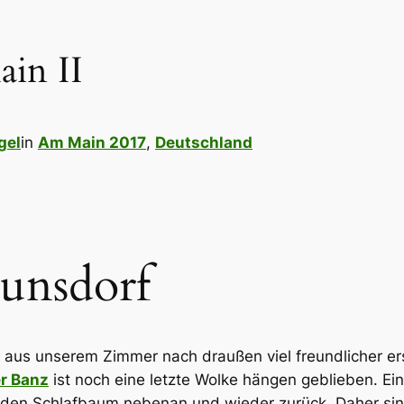
in II
gel
in
Am Main 2017
, 
Deutschland
unsdorf
aus unserem Zimmer nach draußen viel freundlicher ers
er Banz
ist noch eine letzte Wolke hängen geblieben. 
n den Schlafbaum nebenan und wieder zurück. Daher si