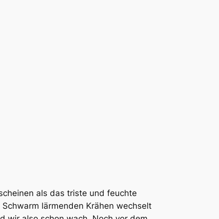
cheinen als das triste und feuchte
Ein Schwarm lärmenden Krähen wechselt
nd wir also schon wach. Noch vor dem