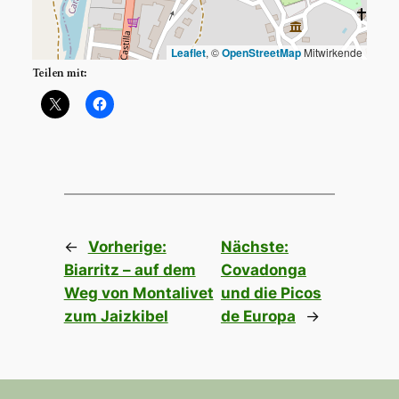
Leaflet
, ©
OpenStreetMap
Mitwirkende
Teilen mit:
←
Vorherige:
Nächste:
Biarritz – auf dem
Covadonga
Weg von Montalivet
und die Picos
zum Jaizkibel
de Europa
→