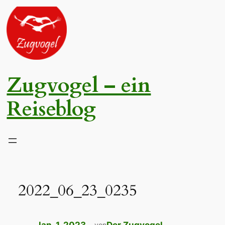
Zum
Inhalt
springen
Zugvogel – ein
Reiseblog
2022_06_23_0235
von