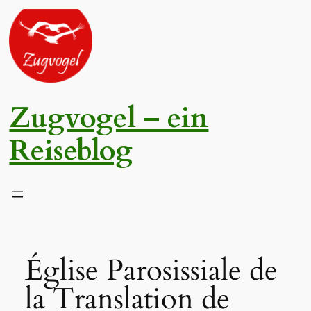
Zum
Inhalt
springen
Zugvogel – ein
Reiseblog
Église Parosissiale de
la Translation de