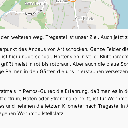
en weiteren Weg. Tregastel ist unser Ziel. Auch jetzt zi
hwerpunkt des Anbaus von Artischocken. Ganze Felder die
 ist hier unübersehbar. Hortensien in voller Blütenprac
grüßt meist in rot bis rotbraun. Aber auch die blaue S
sige Palmen in den Gärten die uns in erstaunen versetze
stmals in Perros-Guirec die Erfahrung, daß man es in 
dtzentrum, Hafen oder Strandnähe heißt, ist für Wohnmo
s und nehmen die letzten Kilometer nach Tregastel in A
legenen Wohnmobilstellplatz.