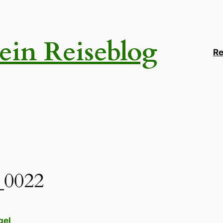
ein Reiseblog
Re
_0022
gel