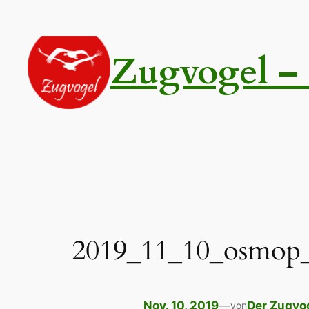
Zum
Inhalt
springen
Zugvogel – 
2019_11_10_osmop
Nov. 10, 2019
—
Der Zugvo
von