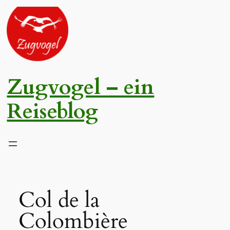
Zum
Inhalt
springen
Zugvogel – ein
Reiseblog
Col de la
Colombière