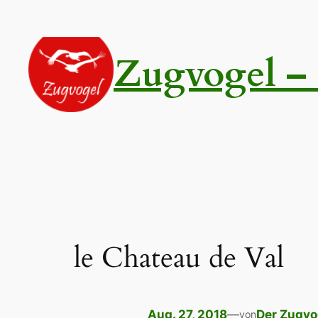
Zum
Inhalt
springen
Zugvogel – 
le Chateau de Val
Aug. 27, 2018
—
Der Zugvo
von