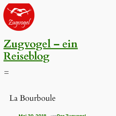
Zum
Inhalt
springen
Zugvogel – ein
Reiseblog
La Bourboule
von