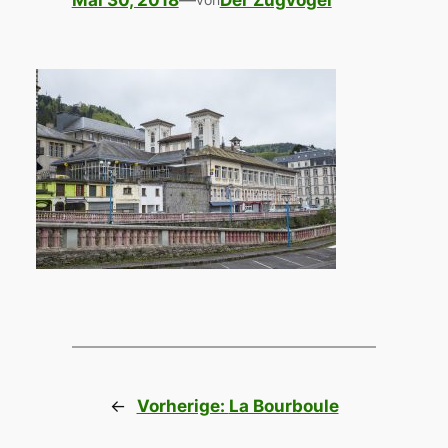
Mai 30, 2018
—
Der Zugvogel
←
Vorherige:
La Bourboule