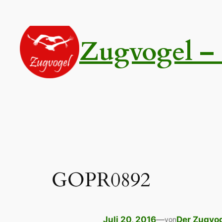
Zum
Inhalt
springen
Zugvogel – 
GOPR0892
Juli 20, 2016
—
Der Zugvo
von