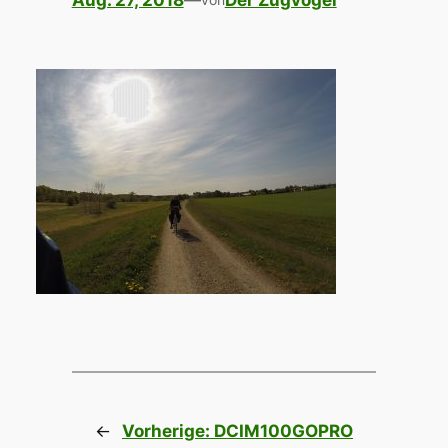
Aug. 27, 2018
—
Der Zugvogel
←
Vorherige:
DCIM100GOPRO