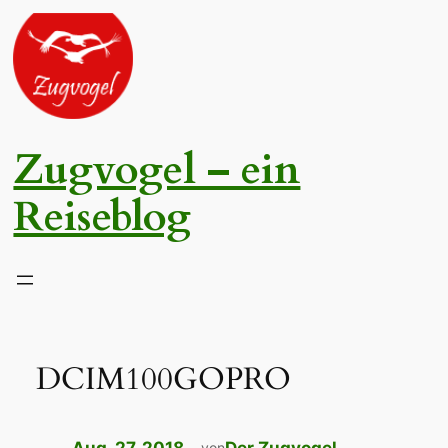
Zum
Inhalt
springen
Zugvogel – ein
Reiseblog
DCIM100GOPRO
von