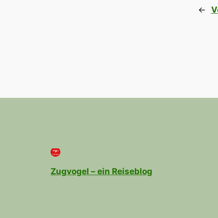
←
V
Zugvogel – ein Reiseblog