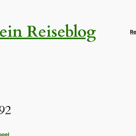
ein Reiseblog
Re
92
ogel