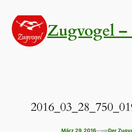
Zum
Inhalt
springen
Zugvogel – 
2016_03_28_750_01
März 29, 2016
—
Der Zugv
von