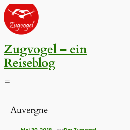
Zum
Inhalt
springen
Zugvogel – ein
Reiseblog
Auvergne
von