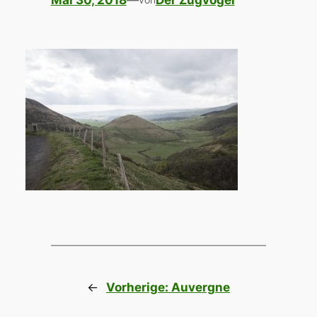
Mai 30, 2018
—
Der Zugvogel
←
Vorherige:
Auvergne