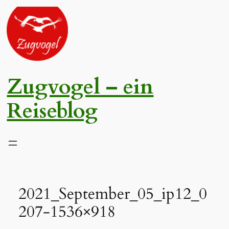
Zum
Inhalt
springen
Zugvogel – ein
Reiseblog
2021_September_05_ip12_0
207-1536×918