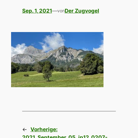
Sep. 1, 2021
—
Der Zugvogel
von
←
Vorherige:
2021_September_05_ip12_0207-