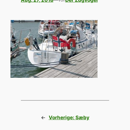
Aug. 27, 2018
—
Der Zugvogel
←
Vorherige:
Sæby