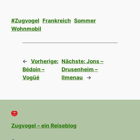
#Zugvogel
Frankreich
Sommer
Wohnmobil
←
Vorherige:
Nächste:
Jons –
Bédoin –
Drusenheim –
Vogüé
Ilmenau
→
Zugvogel – ein Reiseblog