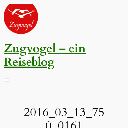
Zum
Inhalt
springen
Zugvogel – ein
Reiseblog
2016_03_13_75
0_0161