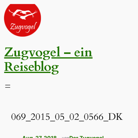
Zum
Inhalt
springen
Zugvogel – ein
Reiseblog
069_2015_05_02_0566_DK
von