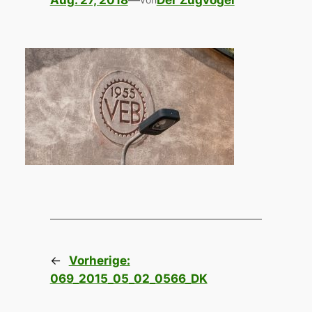
Aug. 27, 2018
—
Der Zugvogel
←
Vorherige:
069_2015_05_02_0566_DK